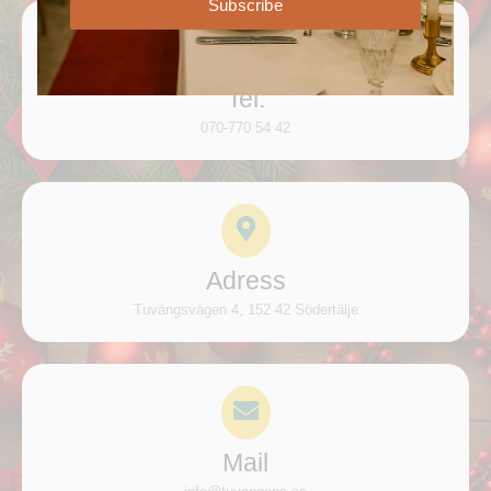
Subscribe
Tel:
070-770 54 42
Adress
Tuvängsvägen 4, 152 42 Södertälje
Mail