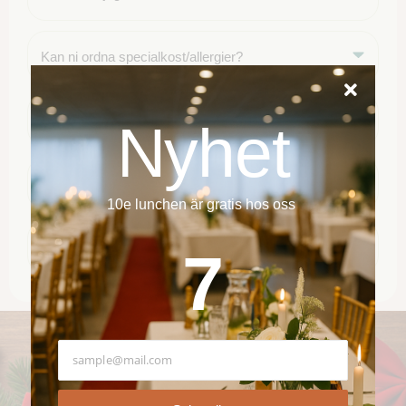
Kan ni ordna specialkost/allergier?
Tar ni emot större sällskap/företag?
Nyhet
Finns det parkering i närheten?
10e lunchen är gratis hos oss
Säljer ni presentkort?
9
Nå Oss