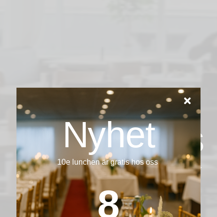
Lunch | Catering | Event
Nyhet
Tuvängens
10e lunchen är gratis hos oss
Dagens lunch lagad från grunden. Catering för
små och stora sällskap, med leverans i
10
Södertälje.